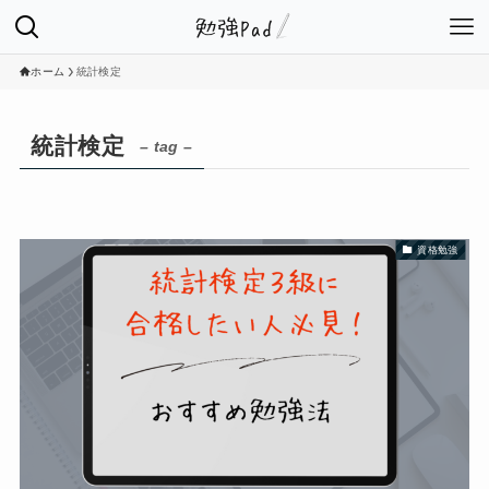
ホーム
統計検定
統計検定
– tag –
資格勉強