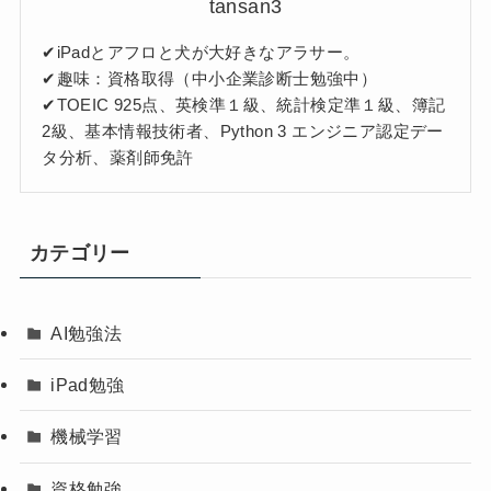
tansan3
✔︎iPadとアフロと犬が大好きなアラサー。
✔︎趣味：資格取得（中小企業診断士勉強中）
✔︎TOEIC 925点、英検準１級、統計検定準１級、簿記
2級、基本情報技術者、Python 3 エンジニア認定デー
タ分析、薬剤師免許
カテゴリー
AI勉強法
iPad勉強
機械学習
資格勉強