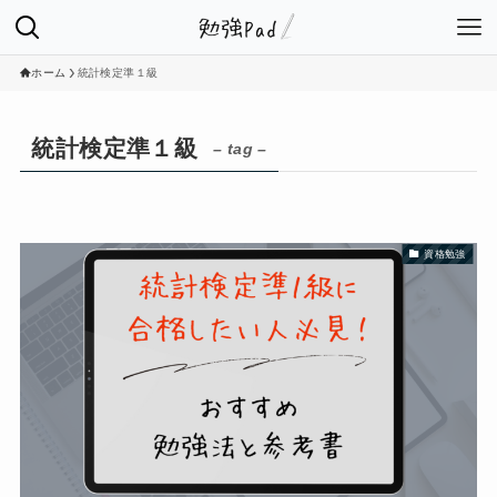
ホーム
統計検定準１級
統計検定準１級
– tag –
資格勉強